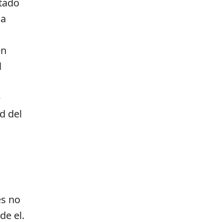
stado
la
en
l
e
d del
es no
de el.