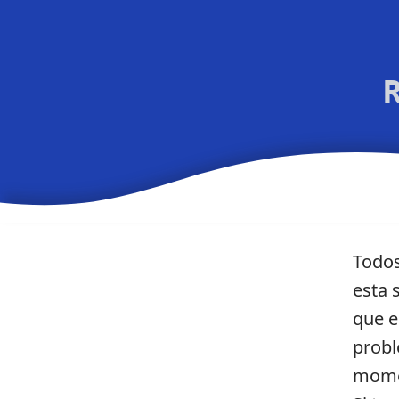
Todos
esta 
que e
probl
mome