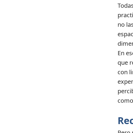
Todas
pract
no la
espac
dimen
En es
que r
con l
exper
perci
como 
Rec
Pero 