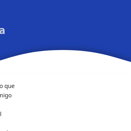
a
o que
amigo
l