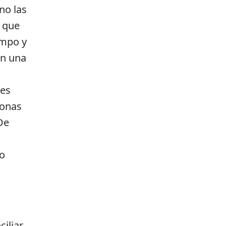
no las
 que
empo y
en una
tes
sonas
De
mo
iliar