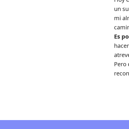
un su
mi al
camin
Es po
hacer
atreve
Pero 
reconc