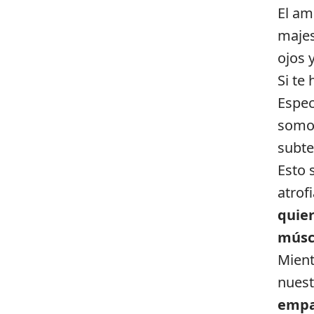
El am
majes
ojos 
Si te
Espec
som
subte
Esto 
atrof
quier
músc
Mient
nuest
empa