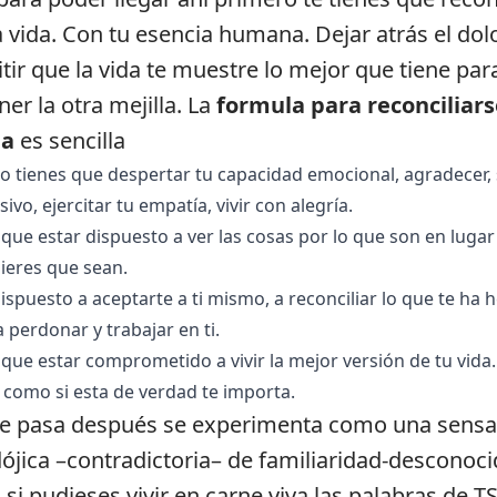
a vida. Con tu esencia humana. Dejar atrás el dol
tir que la vida te muestre lo mejor que tiene para
ner la otra mejilla. La
formula para reconciliars
da
es sencilla
o tienes que despertar tu capacidad emocional, agradecer, 
vo, ejercitar tu empatía, vivir con alegría.
que estar dispuesto a ver las cosas por lo que son en lugar
ieres que sean.
ispuesto a aceptarte a ti mismo, a reconciliar lo que te ha 
 perdonar y trabajar en ti.
que estar comprometido a vivir la mejor versión de tu vida. 
a como si esta de verdad te importa.
e pasa después se experimenta como una sensa
ójica –contradictoria– de familiaridad-desconoci
si pudieses vivir en carne viva las palabras de T