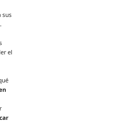
a sus
.
s
er el
 qué
en
r
car