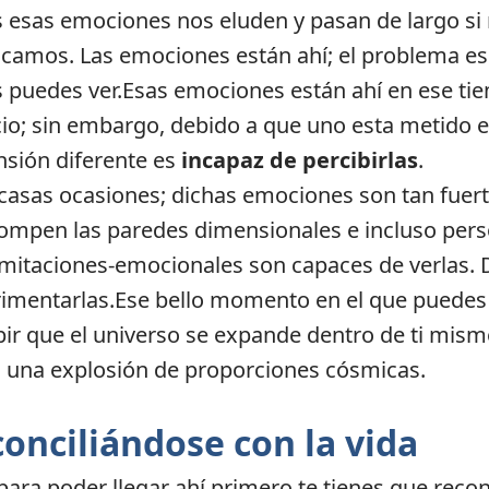
 esas emociones nos eluden y pasan de largo si 
icamos. Las emociones están ahí; el problema es
s puedes ver.Esas emociones están ahí en ese ti
io; sin embargo, debido a que uno esta metido 
sión diferente es
incapaz de percibirlas
.
casas ocasiones; dichas emociones son tan fuer
ompen las paredes dimensionales e incluso per
imitaciones-emocionales son capaces de verlas. 
imentarlas.Ese bello momento en el que puedes
bir que el universo se expande dentro de ti mis
una explosión de proporciones cósmicas.
onciliándose con la vida
para poder llegar ahí primero te tienes que reconc