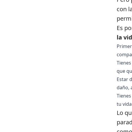
con l
permi
Es po
la vi
Primer
compasi
Tienes 
que qu
Estar d
daño, a
Tienes 
tu vid
Lo qu
parad
como 