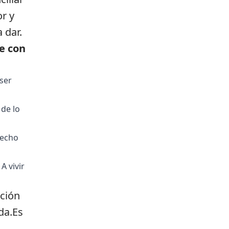
or y
 dar.
e con
ser
 de lo
hecho
A vivir
ción
da.Es
S