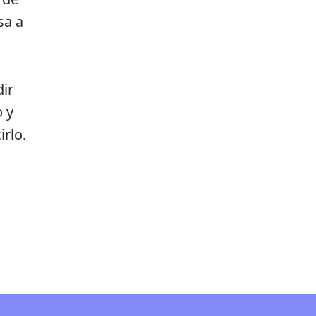
sa a
dir
 y
irlo.