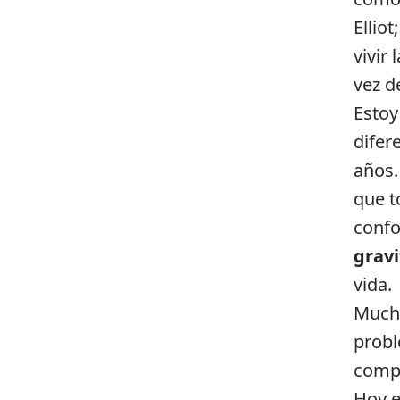
Elliot
vivir
vez d
Estoy
difer
años.
que t
confo
gravi
vida.
Mucha
probl
comp
Hoy e