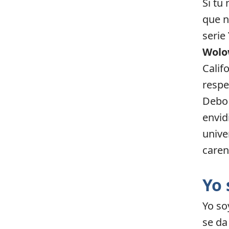
Si tu
que n
serie
Wolo
Calif
respe
Debo 
envid
unive
caren
Yo 
Yo so
se da