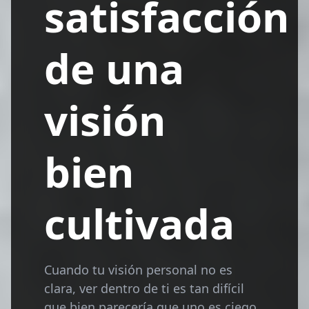
satisfacción
de una
visión
bien
cultivada
Cuando tu visión personal no es
clara, ver dentro de ti es tan difícil
que bien parecería que uno es ciego.